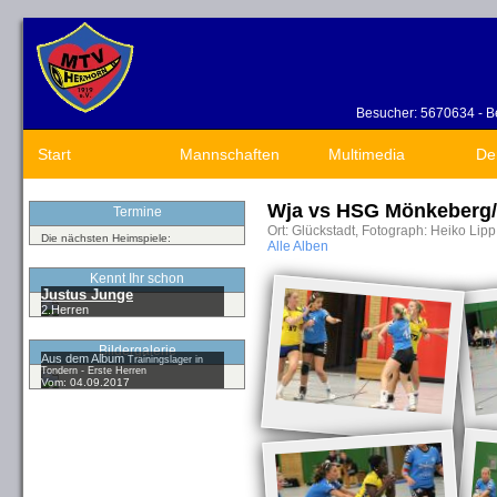
Besucher: 5670634 - Be
Start
Mannschaften
Multimedia
De
Wja vs HSG Mönkeberg
Termine
Ort: Glückstadt, Fotograph: Heiko Lip
Die nächsten Heimspiele:
Alle Alben
Kennt Ihr schon
Justus Junge
2.Herren
Bildergalerie
Aus dem Album
Trainingslager in
Tondern - Erste Herren
Vom: 04.09.2017