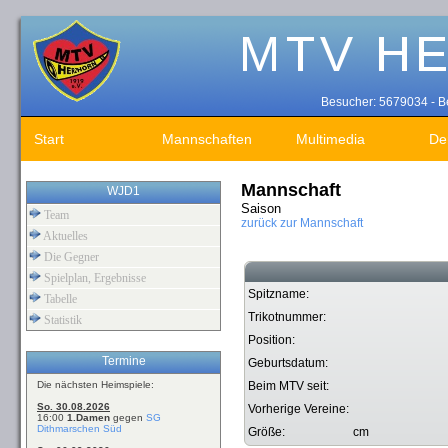
Besucher: 5679034 - Be
Start
Mannschaften
Multimedia
De
Mannschaft
WJD1
Saison
Team
zurück zur Mannschaft
Aktuelles
Die Gegner
Spielplan, Ergebnisse
Spitzname:
Tabelle
Trikotnummer:
Statistik
Position:
Termine
Geburtsdatum:
Die nächsten Heimspiele:
Beim MTV seit:
So. 30.08.2026
Vorherige Vereine:
16:00
1.Damen
gegen
SG
Dithmarschen Süd
Größe:
cm