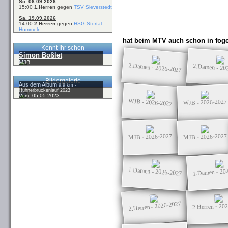
So. 06.09.2026
15:00
1.Herren
gegen
TSV Sieverstedt
Sa. 19.09.2026
14:00
2.Herren
gegen
HSG Störtal
Hummeln
hat beim MTV auch schon in foge
Kennt Ihr schon
Simon Boßlet
MJB
2.Damen - 2026-2027
2.Damen - 20
Bildergalerie
Aus dem Album
9,9 km -
Hühnerbrückenlauf 2023
Vom: 05.05.2023
WJB - 2026-2027
WJB - 2026-2027
MJB - 2026-2027
MJB - 2026-2027
1.Damen - 2026-2027
1.Damen - 20
2.Herren - 2026-2027
2.Herren - 20