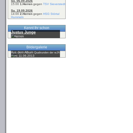
So. 06.09.2026
15:00
1.Herren
gegen
TSV Sieverstedt
Sa. 19.09.2026
14:00
2.Herren
gegen
HSG Störtal
Hummeln
Kennt Ihr schon
Justus Junge
2.Herren
Bildergalerie
Aus dem Album
Qualirunden der wJA
Vom: 11.06.2013