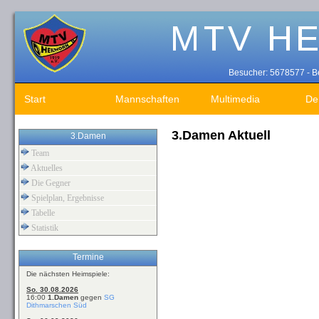
Besucher: 5678577 - Be
Start
Mannschaften
Multimedia
De
3.Damen Aktuell
3.Damen
Team
Aktuelles
Die Gegner
Spielplan, Ergebnisse
Tabelle
Statistik
Termine
Die nächsten Heimspiele:
So. 30.08.2026
16:00
1.Damen
gegen
SG
Dithmarschen Süd