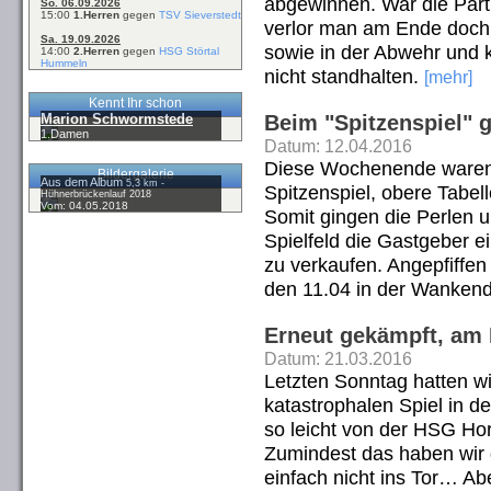
abgewinnen. War die Parti
So. 06.09.2026
15:00
1.Herren
gegen
TSV Sieverstedt
verlor man am Ende doch d
Sa. 19.09.2026
sowie in der Abwehr und k
14:00
2.Herren
gegen
HSG Störtal
Hummeln
nicht standhalten.
[mehr]
Kennt Ihr schon
Marion Schwormstede
Beim "Spitzenspiel" g
1.Damen
Datum: 12.04.2016
Diese Wochenende waren
Bildergalerie
Aus dem Album
5,3 km -
Spitzenspiel, obere Tabel
Hühnerbrückenlauf 2018
Vom: 04.05.2018
Somit gingen die Perlen u
Spielfeld die Gastgeber ei
zu verkaufen. Angepfiffe
den 11.04 in der Wankend
Erneut gekämpft, am
Datum: 21.03.2016
Letzten Sonntag hatten 
katastrophalen Spiel in de
so leicht von der HSG Hor
Zumindest das haben wir g
einfach nicht ins Tor… A