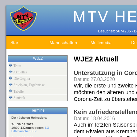
Besucher: 5674235 - Be
Start
Mannschaften
Multimedia
De
WJE2 Aktuell
WJE2
Team
Unterstützung in Cor
Aktuelles
Die Gegner
Datum: 27.03.2020
Wir, die erste und zweit
Spielplan, Ergebnisse
möchten den älteren und e
Tabelle
Statistik
Corona-Zeit zu überstehe
Termine
Kein zufriedenstelle
Datum: 18.04.2016
Die nächsten Heimspiele:
Auch im letzten Saisonspi
So. 30.08.2026
16:00
1.Damen
gegen
SG
dem Rivalen aus Kremper
Dithmarschen Süd