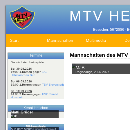
Besucher: 5672886 - Be
Start
Mannschaften
Multimedia
De
Mannschaften des MTV 
Termine
Die nächsten Heimspiele:
MJB
So. 30.08.2026
Regionalliga, 2026-2027
16:00
1.Damen
gegen
SG
Dithmarschen Süd
So. 06.09.2026
15:00
1.Herren
gegen
TSV Sieverstedt
Sa. 19.09.2026
14:00
2.Herren
gegen
HSG Störtal
Hummeln
Kennt Ihr schon
Matti Grüger
MJB
Bildergalerie
Aus dem Album
Hühnerbrückenlauf