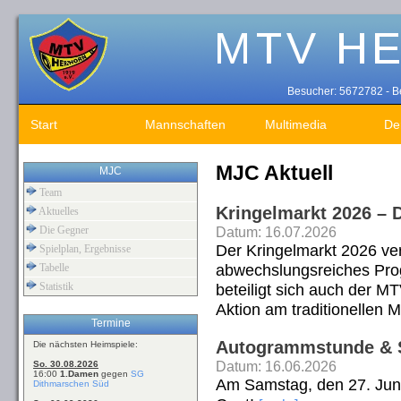
Besucher: 5672782 - Be
Start
Mannschaften
Multimedia
De
MJC Aktuell
MJC
Team
Kringelmarkt 2026 – 
Aktuelles
Die Gegner
Datum: 16.07.2026
Der Kringelmarkt 2026 ver
Spielplan, Ergebnisse
abwechslungsreiches Prog
Tabelle
Statistik
beteiligt sich auch der M
Aktion am traditionellen 
Termine
Autogrammstunde & Se
Die nächsten Heimspiele:
Datum: 16.06.2026
So. 30.08.2026
16:00
1.Damen
gegen
SG
Am Samstag, den 27. Juni 
Dithmarschen Süd