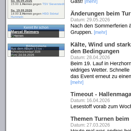
Gast!
[mehr]
So. 06.09.2026
15:00
1.Herren
gegen
TSV Sieverstedt
Sa. 19.09.2026
Änderungen beim Turn
14:00
2.Herren
gegen
HSG Störtal
Hummeln
Datum: 29.05.2026
Nach den Sommerferien än
Kennt Ihr schon
Gruppen.
Marcel Reimers
[mehr]
2.Herren
Kälte, Wind und stark
Bildergalerie
Aus dem Album
5,3 km -
den Bedingungen
Hühnerbrückenlauf 2026
Vom: 24.04.2026
Datum: 28.04.2026
Beim 19. Lauf in Herzhor
widriges Wetter. Schnell
das Event erneut zu einem
[mehr]
Timeout - Hallenmaga
Datum: 16.04.2026
Lesestoff vorab zum Wo
Themen Turnen beim 
Datum: 27.03.2026
Heute mal was andres bei