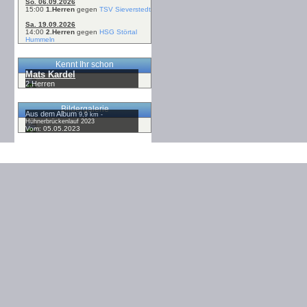
So. 06.09.2026
15:00
1.Herren
gegen
TSV Sieverstedt
Sa. 19.09.2026
14:00
2.Herren
gegen
HSG Störtal
Hummeln
Kennt Ihr schon
Mats Kardel
2.Herren
Bildergalerie
Aus dem Album
9,9 km -
Hühnerbrückenlauf 2023
Vom: 05.05.2023