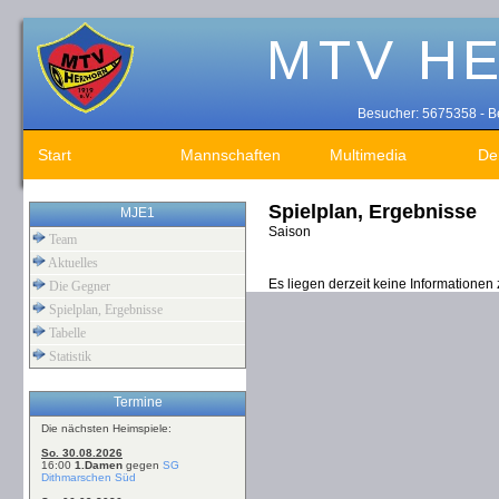
Besucher: 5675358 - Be
Start
Mannschaften
Multimedia
De
Spielplan, Ergebnisse
MJE1
Saison
Team
Aktuelles
Es liegen derzeit keine Informationen
Die Gegner
Spielplan, Ergebnisse
Tabelle
Statistik
Termine
Die nächsten Heimspiele:
So. 30.08.2026
16:00
1.Damen
gegen
SG
Dithmarschen Süd