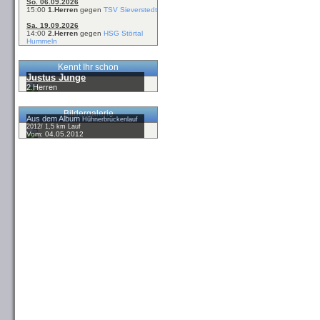
So. 06.09.2026
15:00
1.Herren
gegen
TSV Sieverstedt
Sa. 19.09.2026
14:00
2.Herren
gegen
HSG Störtal
Hummeln
Kennt Ihr schon
Justus Junge
2.Herren
Bildergalerie
Aus dem Album
Hühnerbrückenlauf
2012/ 1,5 km Lauf
Vom: 04.05.2012