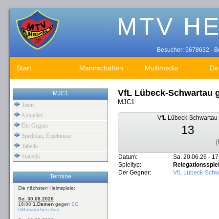
Besucher: 5678632 - Be
Start
Mannschaften
Multimedia
De
VfL Lübeck-Schwartau 
MJC1
MJC1
Team
Aktuelles
VfL Lübeck-Schwartau
Die Gegner
13
Spielplan, Ergebnisse
(
Tabelle
Statistik
Datum:
Sa. 20.06.26 - 17
Spieltyp:
Relegationsspie
Der Gegner:
VfL Lübeck-Schw
Termine
Die nächsten Heimspiele:
So. 30.08.2026
16:00
1.Damen
gegen
SG
Dithmarschen Süd