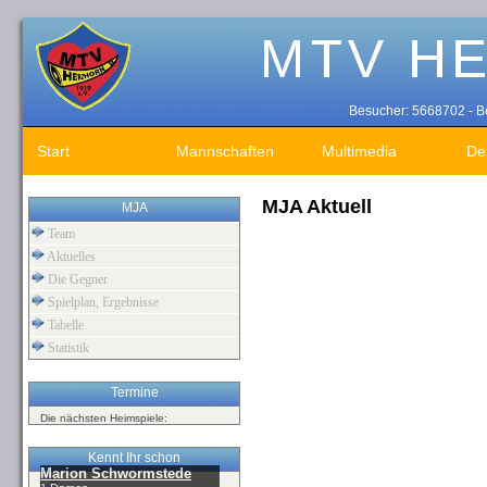
Besucher: 5668702 - Be
Start
Mannschaften
Multimedia
De
MJA Aktuell
MJA
Team
Aktuelles
Die Gegner
Spielplan, Ergebnisse
Tabelle
Statistik
Termine
Die nächsten Heimspiele:
Kennt Ihr schon
Marion Schwormstede