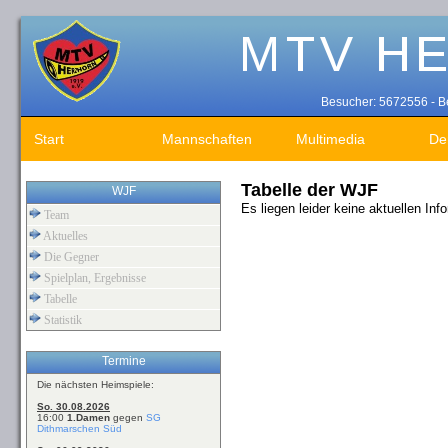
Besucher: 5672556 - Be
Start
Mannschaften
Multimedia
De
Tabelle der WJF
WJF
Es liegen leider keine aktuellen In
Team
Aktuelles
Die Gegner
Spielplan, Ergebnisse
Tabelle
Statistik
Termine
Die nächsten Heimspiele:
So. 30.08.2026
16:00
1.Damen
gegen
SG
Dithmarschen Süd