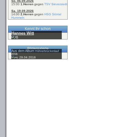
So. 06.09.2026
15:00
1.Herren
gegen
TSV Sieverstedt
Sa. 19.09.2026
14:00
2.Herren
gegen
HSG Störtal
Hummeln
Kennt Ihr schon
Hannes Witt
MJB
Bildergalerie
Aus dem Album
Hühnerbrückenlauf
2016
Vom: 29.04.2016