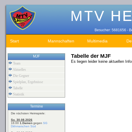
Besucher: 5681656 - Be
Start
Mannschaften
Multimedia
De
Tabelle der MJF
MJF
Es liegen leider keine aktuellen Inf
Team
Aktuelles
Die Gegner
Spielplan, Ergebnisse
Tabelle
Statistik
Termine
Die nächsten Heimspiele:
So. 30.08.2026
16:00
1.Damen
gegen
SG
Dithmarschen Süd