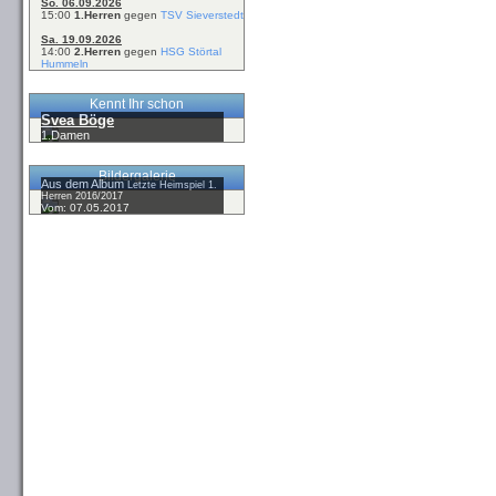
So. 06.09.2026
15:00
1.Herren
gegen
TSV Sieverstedt
Sa. 19.09.2026
14:00
2.Herren
gegen
HSG Störtal
Hummeln
Kennt Ihr schon
Svea Böge
1.Damen
Bildergalerie
Aus dem Album
Letzte Heimspiel 1.
Herren 2016/2017
Vom: 07.05.2017