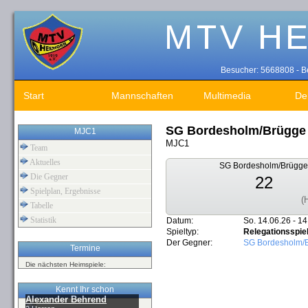
Besucher: 5668808 - Be
Start
Mannschaften
Multimedia
De
SG Bordesholm/Brügge
MJC1
MJC1
Team
Aktuelles
SG Bordesholm/Brügge
Die Gegner
22
Spielplan, Ergebnisse
(
Tabelle
Statistik
Datum:
So. 14.06.26 - 14
Spieltyp:
Relegationsspie
Der Gegner:
SG Bordesholm/
Termine
Die nächsten Heimspiele:
Kennt Ihr schon
Alexander Behrend