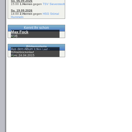
So. 06.09.2026
15:00
1.Herren
gegen
TSV Sieverstedt
Sa. 19.09.2026
14:00
2.Herren
gegen
HSG Störtal
Hummeln
Kennt Ihr schon
Max Fock
MJB
Bildergalerie
Aus dem Album
9,9km Lauf -
Hühnerbrückenlauf
Vom: 24.04.2015