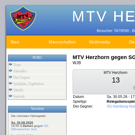
Besucher: 5678590 - Be
Start
Mannschaften
Multimedia
De
MTV Herzhorn gegen S
WJB1
WJB
Team
Aktuelles
MTV Herzhorn
Die Gegner
13
Spielplan, Ergebnisse
(
Tabelle
Statistik
Datum:
Sa. 30.05.26 - 17
Spieltyp:
Relegationsspie
Der Gegner:
SG Hamburg-Nor
Termine
Die nächsten Heimspiele:
So. 30.08.2026
16:00
1.Damen
gegen
SG
Dithmarschen Süd