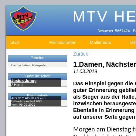
Besucher: 5667424 - Be
Start
Mannschaften
Multimedia
De
Zurück
Termine
1.Damen, Nächster
Die nächsten Heimspiele:
11.03.2019
Kennt Ihr schon
Justus Junge
Das Hinspiel gegen die 
2.Herren
guter Erinnerung gebli
als Sieger aus der Halle
Bildergalerie
Aus dem Album
9,9 km -
Hühnerbrückenlauf 2025
inzwischen herausgestell
Vom: 09.05.2025
Ebenfalls in Erinnerung
auf unserer Seite gege
Morgen am Dienstag fi