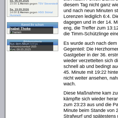
So. 06.09.2026
diesem Tag nicht ganz wi
15:00
1.Herren
gegen
TSV Sieverstedt
und nach neun Minuten st
Sa. 19.09.2026
14:00
2.Herren
gegen
HSG Störtal
Lorenzen lediglich 6:4. D
Hummeln
dagegen und in der 14. Min
Kennt Ihr schon
eng, die Treffer zum 13:
Isabel Thoke
1.Damen
die Timm-Schützlinge ein
Bildergalerie
Es wurde auch nach dem Wi
Aus dem Album
9,9 km -
Hühnerbrückenlauf 2025
Gegenteil: Die Herzhorner
Vom: 09.05.2025
Gastgeber in der 36. erst
wieder verzettelten sich d
schnell ab und bedingt auc
45. Minute mit 19:22 hint
nicht weiter ansehen, nah
wach.
Diese Maßnahme kam zur 
kämpfte sich wieder heran
zum 23:23 aus und die Part
Minute beim Stande von 2
Strafwurf und spätestens