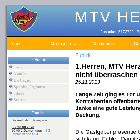
Besucher: 5672789 - Be
Start
Mannschaften
Multimedia
De
Zurück
1.Herren
1.Herren, MTV Herz
Team
nicht überraschen
Aktuelles
Die Gegner
25.11.2013
Spielplan, Ergebnisse
Lange Zeit ging es Tor 
Tabelle
Statistik
Kontrahenten offenbart
Janke eine gute Leistun
Termine
Deckung.
Die nächsten Heimspiele:
So. 30.08.2026
Die Gastgeber präsentiert
16:00
1.Damen
gegen
SG
Dithmarschen Süd
sich kaum Fehler. Damit s