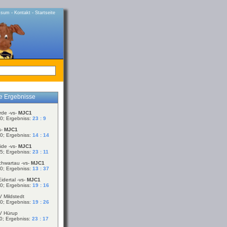
-
-
ssum
Kontakt
Startseite
le Ergebnisse
rde -vs-
MJC1
0; Ergebniss:
23 : 9
s-
MJC1
0; Ergebniss:
14 : 14
ide -vs-
MJC1
5; Ergebniss:
23 : 11
chwartau -vs-
MJC1
0; Ergebniss:
13 : 37
idertal -vs-
MJC1
0; Ergebniss:
19 : 16
V Mildstedt
0; Ergebniss:
19 : 26
V Hürup
0; Ergebniss:
23 : 17