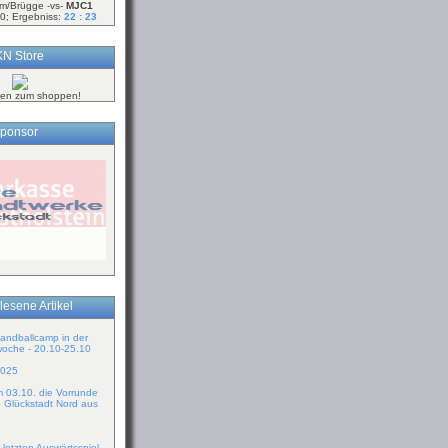
m/Brügge -vs-
MJC1
0; Ergebniss:
22 : 23
N Store
ken zum shoppen!
ponsor
lesene Artikel
Handballcamp in der
woche - 20.10-25.10
2025
m 03.10. die Vorrunde
n Glückstadt Nord aus
 letzten Auswärtsspiel