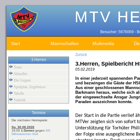
Besucher: 5676069 - Be
Start
Mannschaften
Multimedia
De
Zurück
3.Herren
3.Herren, Spielbericht 
Team
05.02.2019
Aktuelles
In einer jederzeit spannenden Pa
Die Gegner
und bezwingen die Gäste der HSG 
Spielplan, Ergebnisse
Aus einer geschlossenen Mannscha
Barkmann heraus, welche sich al
Tabelle
der eingewechselte Ansgar Jungni
Statistik
Paraden auszeichnen konnte.
Termine
Der Start in die Partie verlief
Die nächsten Heimspiele:
MTVer zeigten sich von sofort t
So. 30.08.2026
Unterstützung für Torhüter Phil
16:00
1.Damen
gegen
SG
der Folge eine ausgeglichene Be
Dithmarschen Süd