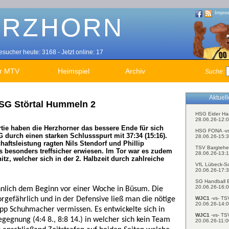
Impre
sucher heute: 3168 - Jetzt online: 17
r MTV
Heimspiel
Archiv
Suche:
Aktuel
HSG Störtal Hummeln 2
HSG Eider Ha
28.06.26-12:0
rtie haben die Herzhorner das bessere Ende für sich
HSG FONA -v
durch einen starken Schlussspurt mit 37:34 (15:16).
28.06.26-15:3
ftsleistung ragten Nils Stendorf und Phillip
TSV Bargtehe
s besonders treffsicher erwiesen. Im Tor war es zudem
28.06.26-13:1
tz, welcher sich in der 2. Halbzeit durch zahlreiche
VfL Lübeck-S
20.06.26-17:3
SG Handball E
20.06.26-16:0
 ähnlich dem Beginn vor einer Woche in Büsum. Die
WJC1
-vs- TS
orgefährlich und in der Defensive ließ man die nötige
20.06.26-14:0
ipp Schuhmacher vermissen. Es entwickelte sich in
WJC1
-vs- TS
gegnung (4:4 8., 8:8 14.) in welcher sich kein Team
20.06.26-11:0