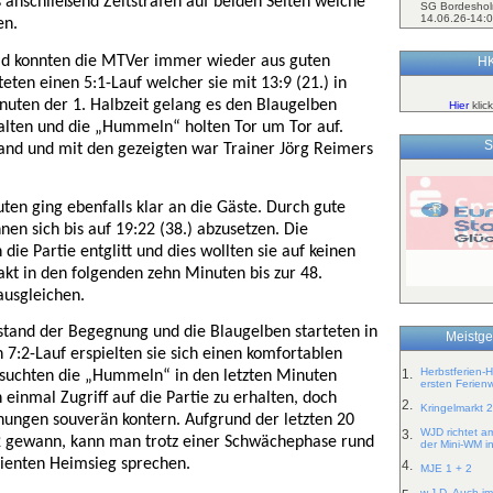
 anschließend Zeitstrafen auf beiden Seiten welche
SG Bordeshol
14.06.26-14:0
en.
ld konnten die MTVer immer wieder aus guten
HK
eten einen 5:1-Lauf welcher sie mit 13:9 (21.) in
inuten der 1. Halbzeit gelang es den Blaugelben
Hier
klic
halten und die „Hummeln“ holten Tor um Tor auf.
S
and und mit den gezeigten war Trainer Jörg Reimers
uten ging ebenfalls klar an die Gäste. Durch gute
nen sich bis auf 19:22 (38.) abzusetzen. Die
ie Partie entglitt und dies wollten sie auf keinen
takt in den folgenden zehn Minuten bis zur 48.
ausgleichen.
nstand der Begegnung und die Blaugelben starteten in
Meistge
n 7:2-Lauf erspielten sie sich einen komfortablen
Herbstferien-
1.
rsuchten die „Hummeln“ in den letzten Minuten
ersten Ferien
einmal Zugriff auf die Partie zu erhalten, doch
2.
Kringelmarkt 
ungen souverän kontern. Aufgrund der letzten 20
WJD richtet a
3.
 gewann, kann man trotz einer Schwächephase rund
der Mini-WM i
dienten Heimsieg sprechen.
4.
MJE 1 + 2
w.J.D, Auch im