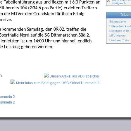
5.
e Tabellenführung aus und liegen mit 6:0 Punkten an
erfolgreich
it bereits 104 (Ø34,6 pro Partie) erzielten Treffern
gen die MTVer den Grundstein für ihren Erfolg
Tribüne
nsive.
Bildergalerie
Hühnerbrückenl
m kommenden Samstag, den 09.02. treffen die
Rückblick in de
 Sporthalle Nord auf die SG Dithmarschen Süd 2.
MTV History
Herzhorn Extra
lenletzten ist um 14:00 Uhr und hier soll endlich
de Leistung geboten werden.
n.
Diesen Artikel als PDF speicher
Mehr Infos zum Spiel gegen HSG Störtal Hummeln 2
Hummeln 2
Hummeln 2