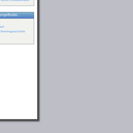
ngeflüster...
auf
r Vereinsgeschichte