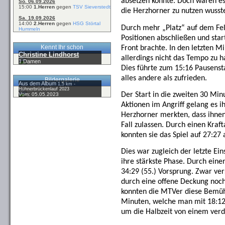
absetzen konnte. Doch waren es
So. 06.09.2026
15:00
1.Herren
gegen
TSV Sieverstedt
die Herzhorner zu nutzen wusst
Sa. 19.09.2026
14:00
2.Herren
gegen
HSG Störtal
Durch mehr „Platz“ auf dem Fe
Hummeln
Positionen abschließen und start
Kennt Ihr schon
Front brachte. In den letzten M
Christine Lindhorst
allerdings nicht das Tempo zu 
1.Damen
Dies führte zum 15:16 Pausenst
alles andere als zufrieden.
Bildergalerie
Aus dem Album
1,5 km -
Hühnerbrückenlauf 2023
Der Start in die zweiten 30 Min
Vom: 05.05.2023
Aktionen im Angriff gelang es ih
Herzhorner merkten, dass ihnen d
Fall zulassen. Durch einen Kraf
konnten sie das Spiel auf 27:27 
Dies war zugleich der letzte Ei
ihre stärkste Phase. Durch eine
34:29 (55.) Vorsprung. Zwar ve
durch eine offene Deckung noch 
konnten die MTVer diese Bemüh
Minuten, welche man mit 18:12
um die Halbzeit von einem ver