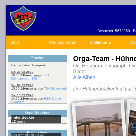
Besucher: 5672350 - Be
Start
Mannschaften
Multimedia
De
Orga-Team - Hühne
Termine
Ort: Herzhorn, Fotograph: Or
Die nächsten Heimspiele:
Bilder
So. 30.08.2026
16:00
1.Damen
gegen
SG
Alle Alben
Dithmarschen Süd
So. 06.09.2026
Der Hühnerbrückenlauf aus S
15:00
1.Herren
gegen
TSV Sieverstedt
Sa. 19.09.2026
14:00
2.Herren
gegen
HSG Störtal
Hummeln
Kennt Ihr schon
Imke Becker
1.Damen
Bildergalerie
Aus dem Album
2,3 km -