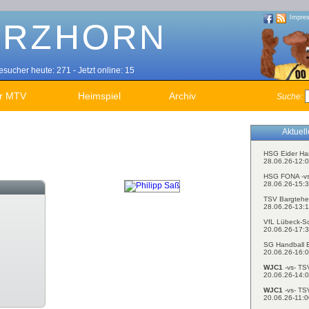
Impre
sucher heute: 271 - Jetzt online: 15
r MTV
Heimspiel
Archiv
Suche:
Aktuel
HSG Eider Ha
28.06.26-12:0
HSG FONA -v
28.06.26-15:3
TSV Bargtehe
28.06.26-13:1
VfL Lübeck-S
20.06.26-17:3
SG Handball E
20.06.26-16:0
WJC1
-vs- TS
20.06.26-14:0
WJC1
-vs- TS
20.06.26-11:0