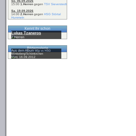
So. 06.09.2026
15:00
1.Herren
gegen
TSV Sieverstedt
Sa. 19.09.2026
14:00
2.Herren
gegen
HSG Störtal
Hummeln
Kennt Ihr schon
Lukas Tzaneros
2.Herren
Bildergalerie
Aus dem Album
Wja vs HSG
Mönkeberg/Schönkirchen
Vom: 16.09.2012