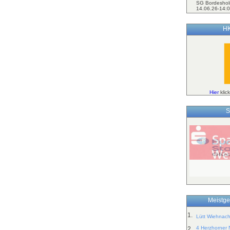
SG Bordeshol
14.06.26-14:0
HK
Hier
klic
S
Meistge
1.
Lütt Wiehnac
4 Herzhorner
2.