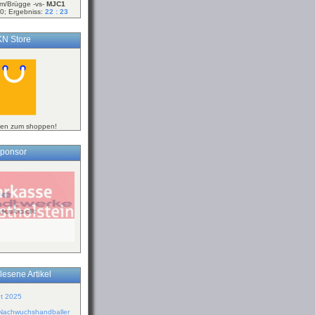
m/Brügge -vs-
MJC1
0; Ergebniss:
22 : 23
N Store
ken zum shoppen!
ponsor
lesene Artikel
ht 2025
 Nachwuchshandballer