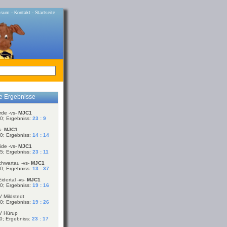
-
-
ssum
Kontakt
Startseite
le Ergebnisse
rde -vs-
MJC1
0; Ergebniss:
23 : 9
s-
MJC1
0; Ergebniss:
14 : 14
ide -vs-
MJC1
5; Ergebniss:
23 : 11
chwartau -vs-
MJC1
0; Ergebniss:
13 : 37
idertal -vs-
MJC1
0; Ergebniss:
19 : 16
V Mildstedt
0; Ergebniss:
19 : 26
V Hürup
0; Ergebniss:
23 : 17