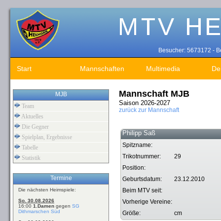
Besucher: 5673172 - Be
Start
Mannschaften
Multimedia
De
Mannschaft MJB
MJB
Saison 2026-2027
Team
zurück zur Mannschaft
Aktuelles
Die Gegner
Philipp Saß
Spielplan, Ergebnisse
Spitzname:
Tabelle
Trikotnummer:
29
Statistik
Position:
Termine
Geburtsdatum:
23.12.2010
Die nächsten Heimspiele:
Beim MTV seit:
So. 30.08.2026
Vorherige Vereine:
16:00
1.Damen
gegen
SG
Dithmarschen Süd
Größe:
cm