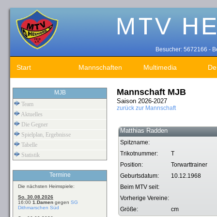
Besucher: 5672166 - Be
Start
Mannschaften
Multimedia
De
Mannschaft MJB
MJB
Saison 2026-2027
Team
zurück zur Mannschaft
Aktuelles
Die Gegner
Matthias Radden
Spielplan, Ergebnisse
Spitzname:
Tabelle
Trikotnummer:
T
Statistik
Position:
Torwarttrainer
Termine
Geburtsdatum:
10.12.1968
Die nächsten Heimspiele:
Beim MTV seit:
So. 30.08.2026
Vorherige Vereine:
16:00
1.Damen
gegen
SG
Dithmarschen Süd
Größe:
cm