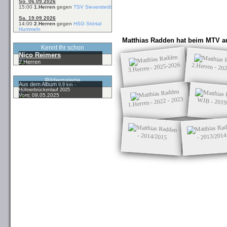
So. 06.09.2026
15:00
1.Herren
gegen
TSV Sieverstedt
Sa. 19.09.2026
14:00
2.Herren
gegen
HSG Störtal
Hummeln
Matthias Radden hat beim MTV au
Kennt Ihr schon
Nico Reimers
2.Herren
3.Herren - 2025-2026
2.Herren - 20
Bildergalerie
Aus dem Album
9,9 km -
Hühnerbrückenlauf 2025
Vom: 09.05.2025
1.Herren - 2022 - 2023
WJB - 2019
- 2014/2015
- 2013/2014