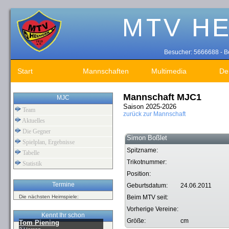
Besucher: 5666688 - Be
Start
Mannschaften
Multimedia
De
Mannschaft MJC1
MJC
Saison 2025-2026
Team
zurück zur Mannschaft
Aktuelles
Die Gegner
Simon Boßlet
Spielplan, Ergebnisse
Spitzname:
Tabelle
Trikotnummer:
Statistik
Position:
Termine
Geburtsdatum:
24.06.2011
Die nächsten Heimspiele:
Beim MTV seit:
Vorherige Vereine:
Kennt Ihr schon
Größe:
cm
Tom Piening