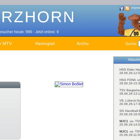
Impre
sucher heute: 996 - Jetzt online: 9
r MTV
Heimspiel
Archiv
Suche:
Aktuel
HSG Eider Ha
28.06.26-12:0
HSG FONA -v
28.06.26-15:3
TSV Bargtehe
28.06.26-13:1
VfL Lübeck-S
20.06.26-17:3
SG Handball E
20.06.26-16:0
WJC1
-vs- TS
20.06.26-14:0
WJC1
-vs- TS
20.06.26-11:0