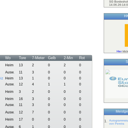
SG Bordeshol
14.06.26-14:0
HK
Hier
klic
Wo
Tore
7-Meter
Gelb
2-Min
Rot
S
Heim
13
2
0
2
0
Ausw.
11
3
0
0
0
iz
Heim
13
1
0
0
0
Ausw.
12
4
1
1
0
Heim
3
2
0
0
0
Heim
16
3
0
0
0
Ausw.
11
3
0
0
0
Meistge
Ausw.
12
7
0
0
0
Heim
17
0
0
0
0
Autogrammstun
1.
von Pereira
Ausw.
6
1
0
0
0