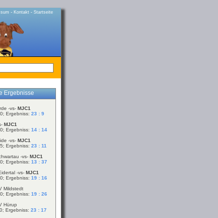
-
-
ssum
Kontakt
Startseite
le Ergebnisse
rde -vs-
MJC1
0; Ergebniss:
23 : 9
s-
MJC1
0; Ergebniss:
14 : 14
ide -vs-
MJC1
5; Ergebniss:
23 : 11
chwartau -vs-
MJC1
0; Ergebniss:
13 : 37
idertal -vs-
MJC1
0; Ergebniss:
19 : 16
V Mildstedt
0; Ergebniss:
19 : 26
V Hürup
0; Ergebniss:
23 : 17