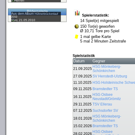
2.Herren
Bildergalerie
Aus dem Album
Hühnerbrückenlauf
Spielerstatistik:
2010
Vom: 21.05.2010
14 Spiel(e) mitgespielt
150 Tor(e) geworfen
Ø 10,71 Tore pro Spiel
1 mal gelbe Karte
5 mal 2 Minuten Zeitstrafe
Spielstatistik
Datum
Gegner
HSG Mönkeberg-
21.09.2025
Schönkirchen
27.09.2025
SV Henstedt-Ulzburg
11.10.2025
HSG Holsteinische Schwe
09.11.2025
Bramstedter TS
HSG Ostsee
16.11.2025
Neustadt/Grömitz
29.11.2025
TSV Ellerau
07.12.2025
Suchsdorfer SV
HSG Mönkeberg-
18.01.2026
Schönkirchen
15.02.2026
Bramstedter TS
HSG Ostsee
28.02.2026