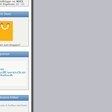
m/Brügge -vs-
MJC1
0; Ergebniss:
22 : 23
N Store
ken zum shoppen!
ponsor
lesene Artikel
de & Selfies mit Aimée