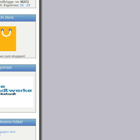
m/Brügge -vs-
MJC1
0; Ergebniss:
22 : 23
N Store
ken zum shoppen!
ponsor
lesene Artikel
 gegen den
n