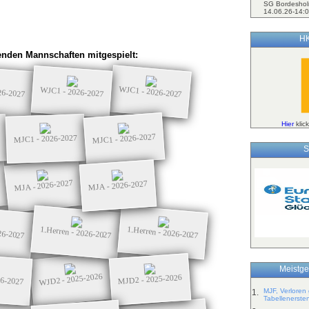
SG Bordeshol
14.06.26-14:0
HK
nden Mannschaften mitgespielt:
WJC1 - 2026-2027
26-2027
WJC1 - 2026-2027
Hier
klic
MJC1 - 2026-2027
MJC1 - 2026-2027
S
MJA - 2026-2027
MJA - 2026-2027
26-2027
1.Herren - 2026-2027
1.Herren - 2026-2027
Meistge
WJD2 - 2025-2026
26-2027
MJD2 - 2025-2026
MJF, Verloren
1.
Tabellenerste