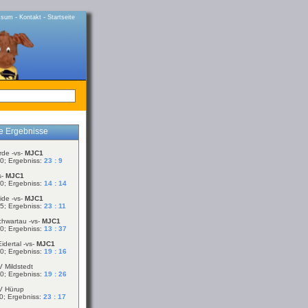
-
-
ssum
Kontakt
Startseite
le Ergebnisse
rde -vs-
MJC1
0; Ergebniss:
23 : 9
s-
MJC1
0; Ergebniss:
14 : 14
ide -vs-
MJC1
5; Ergebniss:
23 : 11
chwartau -vs-
MJC1
0; Ergebniss:
13 : 37
idertal -vs-
MJC1
0; Ergebniss:
19 : 16
V Mildstedt
0; Ergebniss:
19 : 26
V Hürup
0; Ergebniss:
23 : 17