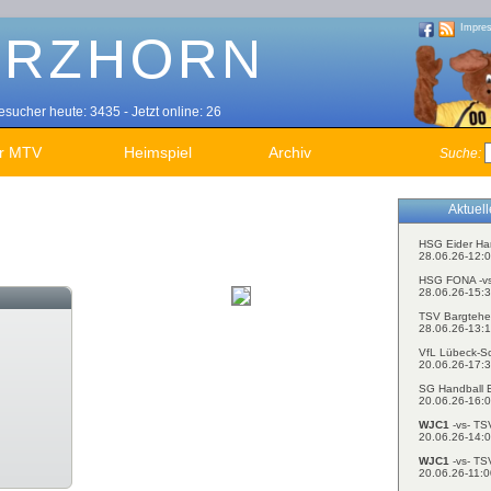
Impre
sucher heute: 3435 - Jetzt online: 26
r MTV
Heimspiel
Archiv
Suche:
Aktuel
HSG Eider Ha
28.06.26-12:0
HSG FONA -v
28.06.26-15:3
TSV Bargtehe
28.06.26-13:1
VfL Lübeck-S
20.06.26-17:3
SG Handball E
20.06.26-16:0
WJC1
-vs- TS
20.06.26-14:0
WJC1
-vs- TS
20.06.26-11:0