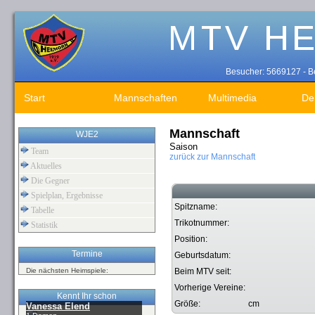
Besucher: 5669127 - Be
Start
Mannschaften
Multimedia
De
Mannschaft
WJE2
Saison
Team
zurück zur Mannschaft
Aktuelles
Die Gegner
Spielplan, Ergebnisse
Spitzname:
Tabelle
Trikotnummer:
Statistik
Position:
Termine
Geburtsdatum:
Die nächsten Heimspiele:
Beim MTV seit:
Vorherige Vereine:
Kennt Ihr schon
Größe:
cm
Vanessa Elend