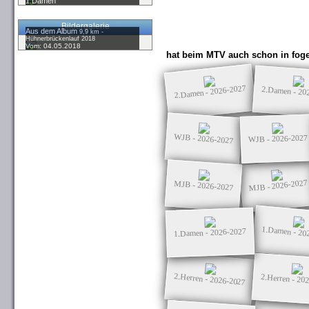
1.Damen
Bildergalerie
Aus dem Album
9,9 km -
Hühnerbrückenlauf 2018
Vom: 04.05.2018
hat beim MTV auch schon in foge
2.Damen - 2026-2027
2.Damen - 20
WJB - 2026-2027
WJB - 2026-2027
MJB - 2026-2027
MJB - 2026-2027
1.Damen - 20
1.Damen - 2026-2027
2.Herren - 2026-2027
2.Herren - 20