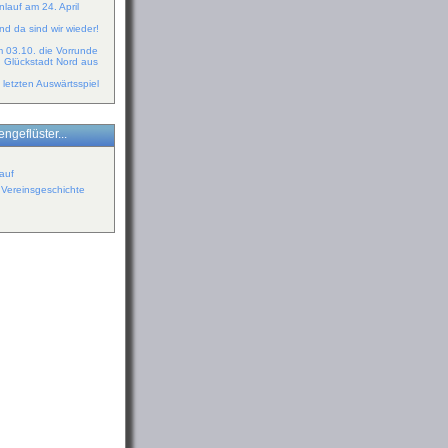
lauf am 24. April
d da sind wir wieder!
m 03.10. die Vorrunde
n Glückstadt Nord aus
 letzten Auswärtsspiel
ngeflüster...
auf
r Vereinsgeschichte