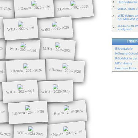
2.
Hühnerbrücken
3.Damen - 2025-2026
25-2026
2.Damen - 2025-2026
3.
WJE2, Hallo un
WJD richtet a
4.
der Mini-WM i
w.J.D, Auch im
5.
WJE2 - 2025-2026
WJD - 2025-2026
6
erfolgreich
Tribüne
26
MJD1 - 2025-2026
WJB - 2025-2026
Bildergalerie
Hühnerbrückenl
Rückblick in de
MTV History
Herzhorn Extra
3.Herren - 2025-2026
26
3.Herren - 2025-2026
WJC1 - 2025-2026
WJC1 - 2025-2026
1.Herren - 2025-2026
1.Herren - 2025-2026
2026
3.Herren - 2024-2025
25-2026
WJF - 2024-2025