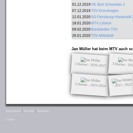
01.12.2019
VfL Bad Schwartau 2
07.12.2019
TSV Kronshagen
12.01.2020
SG Flensburg-Handewitt 
18.01.2020
MTV Lübeck
09.02.2020
Bredstedter TSV
26.01.2020
TSV Mildstedt
Jan Müller hat beim MTV auch sc
2.Herren - 2026-2027
3.Herren - 20
2.Herren - 2023-2024
- 2021 / 2022
|
|
Impressum
Kontakt
Startseite
Login