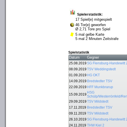
Spielerstatistik:
17 Spiel(e) mitgespielt
46 Tor(e) geworfen
Ø 2,71 Tore pro Spiel
5 mal gelbe Karte
5 mal 2 Minuten Zeitstrafe
Spielstatistik
Datum
Gegner
25.08.2019
SG Flensburg-Handewitt 
08.09.2019
TSV Weddingstedt
01.09.2019
HG OKT
14.09.2019
Bredstedter TSV
22.09.2019
HFF Munkbrarup
HSG
15.09.2019
Schülp/Westerrönfeld/Re
29.09.2019
TSV Mildstedt
17.11.2019
Bredstedter TSV
09.11.2019
TSV Mildstedt
26.10.2019
SG Flensburg-Handewitt 
24.11.2019
THW Kiel 2