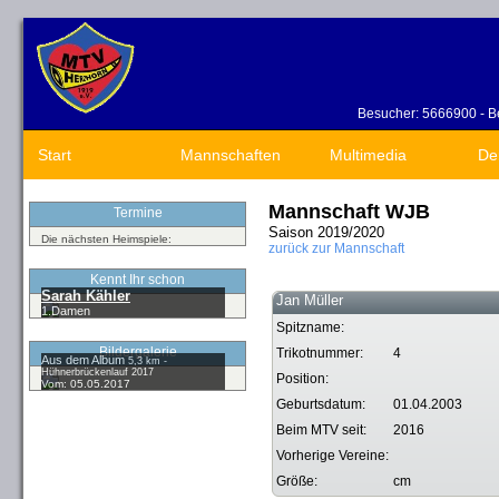
Besucher: 5666900 - Be
Start
Mannschaften
Multimedia
De
Mannschaft WJB
Termine
Saison 2019/2020
Die nächsten Heimspiele:
zurück zur Mannschaft
Kennt Ihr schon
Sarah Kähler
Jan Müller
1.Damen
Spitzname:
Bildergalerie
Trikotnummer:
4
Aus dem Album
5,3 km -
Hühnerbrückenlauf 2017
Position:
Vom: 05.05.2017
Geburtsdatum:
01.04.2003
Beim MTV seit:
2016
Vorherige Vereine:
Größe:
cm