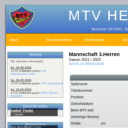
Besucher: 5675401 - Be
Start
Mannschaften
Multimedia
De
Mannschaft 3.Herren
Termine
Saison 2021 / 2022
Die nächsten Heimspiele:
zurück zur Mannschaft
So. 30.08.2026
16:00
1.Damen
gegen
SG
Dithmarschen Süd
So. 06.09.2026
15:00
1.Herren
gegen
TSV Sieverstedt
Spitzname:
Sa. 19.09.2026
Trikotnummer:
14:00
2.Herren
gegen
HSG Störtal
Hummeln
Position:
Geburtsdatum:
Kennt Ihr schon
Isabel Thoke
Beim MTV seit:
1.Damen
Vorherige Vereine:
Größe:
cm
Bildergalerie
Aus dem Album
9,9 km -