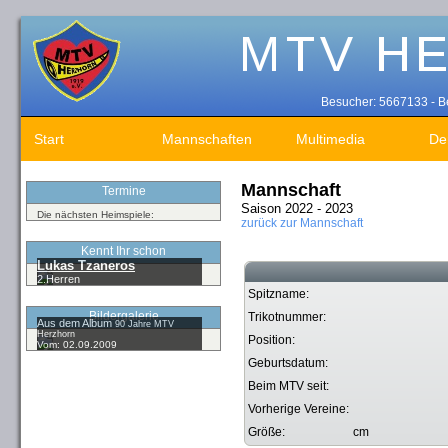
Besucher: 5667133 - Be
Start
Mannschaften
Multimedia
De
Mannschaft
Termine
Saison 2022 - 2023
Die nächsten Heimspiele:
zurück zur Mannschaft
Kennt Ihr schon
Lukas Tzaneros
2.Herren
Spitzname:
Bildergalerie
Trikotnummer:
Aus dem Album
90 Jahre MTV
Herzhorn
Position:
Vom: 02.09.2009
Geburtsdatum:
Beim MTV seit:
Vorherige Vereine:
Größe:
cm