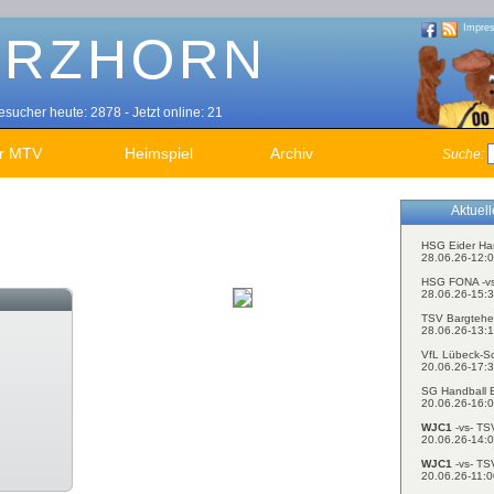
Impre
sucher heute: 2878 - Jetzt online: 21
r MTV
Heimspiel
Archiv
Suche:
Aktuel
HSG Eider Ha
28.06.26-12:0
HSG FONA -v
28.06.26-15:3
TSV Bargtehe
28.06.26-13:1
VfL Lübeck-S
20.06.26-17:3
SG Handball E
20.06.26-16:0
WJC1
-vs- TS
20.06.26-14:0
WJC1
-vs- TS
20.06.26-11:0