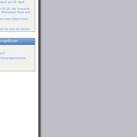
lauf am 24. April
m 03.10. die Vorrunde
n Glückstadt Nord aus
es beim Eltern-Kind-
d da sind wir wieder!
ngeflüster...
auf
r Vereinsgeschichte