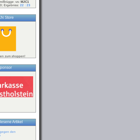
m/Brügge -vs-
MJC1
0; Ergebniss:
22 : 23
N Store
ken zum shoppen!
ponsor
lesene Artikel
 gegen den
n