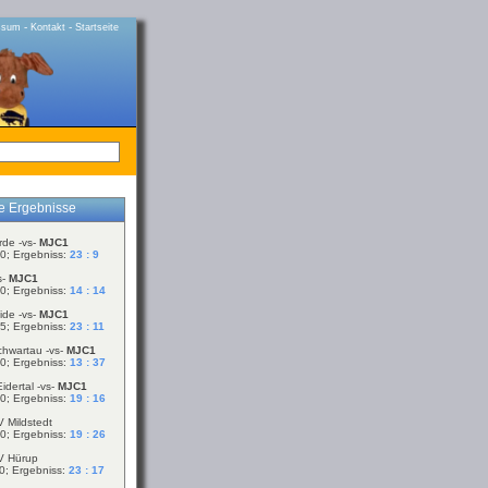
-
-
ssum
Kontakt
Startseite
le Ergebnisse
rde -vs-
MJC1
0; Ergebniss:
23 : 9
s-
MJC1
0; Ergebniss:
14 : 14
ide -vs-
MJC1
5; Ergebniss:
23 : 11
chwartau -vs-
MJC1
0; Ergebniss:
13 : 37
idertal -vs-
MJC1
0; Ergebniss:
19 : 16
V Mildstedt
0; Ergebniss:
19 : 26
V Hürup
0; Ergebniss:
23 : 17