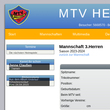
Besucher: 5668570 - Be
Start
Mannschaften
Multimedia
De
Mannschaft 3.Herren
Termine
Saison 2023-2024
Die nächsten Heimspiele:
zurück zur Mannschaft
Kennt Ihr schon
Janne Claußen
1.Damen
Spitzname:
Bildergalerie
Trikotnummer:
Aus dem Album
Kinderlauf -
Hühnerbrückenlauf
Position:
Vom: 24.04.2015
Geburtsdatum:
Beim MTV seit:
Vorherige Vereine:
Größe:
cm