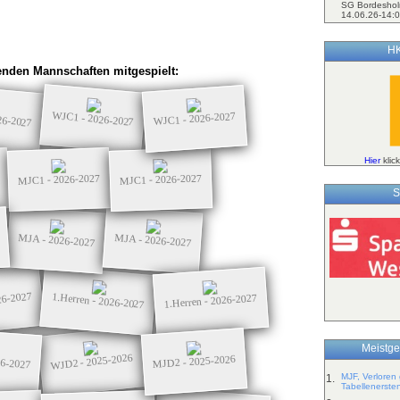
SG Bordeshol
14.06.26-14:0
HK
nden Mannschaften mitgespielt:
26-2027
WJC1 - 2026-2027
WJC1 - 2026-2027
Hier
klic
MJC1 - 2026-2027
MJC1 - 2026-2027
S
MJA - 2026-2027
MJA - 2026-2027
26-2027
1.Herren - 2026-2027
1.Herren - 2026-2027
Meistge
WJD2 - 2025-2026
26-2027
MJD2 - 2025-2026
MJF, Verloren
1.
Tabellenerste