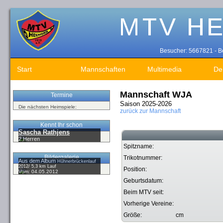
Besucher: 5667821 - Be
Start
Mannschaften
Multimedia
De
Mannschaft WJA
Termine
Saison 2025-2026
Die nächsten Heimspiele:
zurück zur Mannschaft
Kennt Ihr schon
Sascha Rathjens
2.Herren
Spitzname:
Bildergalerie
Trikotnummer:
Aus dem Album
Hühnerbrückenlauf
2012/ 5,3 km Lauf
Position:
Vom: 04.05.2012
Geburtsdatum:
Beim MTV seit:
Vorherige Vereine:
Größe:
cm