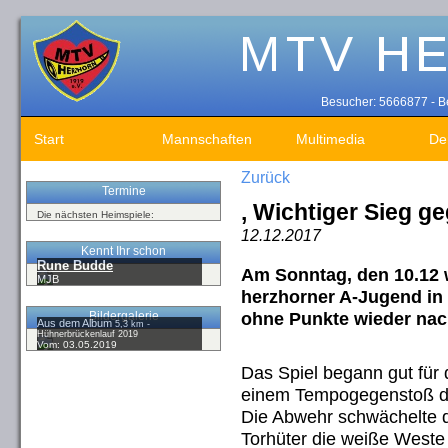
Besucher: 5666877 - Be
Start
Mannschaften
Multimedia
De
Zurück
Termine
, Wichtiger Sieg g
Die nächsten Heimspiele:
12.12.2017
Kennt Ihr schon
Rune Budde
Am Sonntag, den 10.12 
MJB
herzhorner A-Jugend in
ohne Punkte wieder nac
Bildergalerie
Aus dem Album
5,3 km -
Hühnerbrückenlauf 2019
Vom: 03.05.2019
Das Spiel begann gut für
einem Tempogegenstoß das
Die Abwehr schwächelte d
Torhüter die weiße Weste 