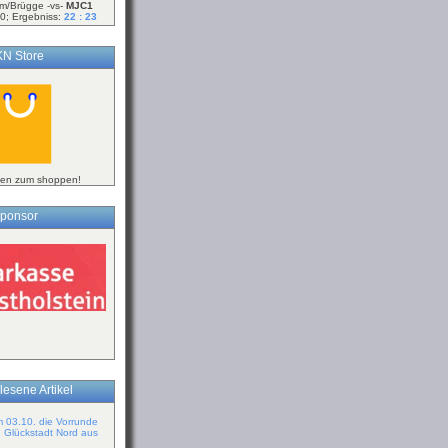
m/Brügge -vs-
MJC1
0; Ergebniss:
22 : 23
N Store
ken zum shoppen!
ponsor
lesene Artikel
m 03.10. die Vorrunde
n Glückstadt Nord aus