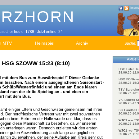
Impre
sucher heute: 1789 - Jetzt online: 24
r MTV
Heimspiel
Archiv
Suche:
Aktuel
n HSG SZOWW 15:23 (8:10)
HSG Eider Ha
28.06.26-12:0
al mit dem Bus zum Auswärtsspiel!" Dieser Gedanke
HSG FONA -v
in bisschen. Nach einem ausgeglichenen Saisonstart -
28.06.26-15:3
n Schülp/Westerrönfeld und einem am Ende klaren
TSV Bargtehe
tand nun der dritte Spieltag an - und eben ein
28.06.26-13:1
hrt mit dem Bus.
VfL Lübeck-S
20.06.26-17:3
samt einiger Eltern und Geschwister gemeinsam mit ihren
SG Handball E
20.06.26-16:0
d. Der nordfriesische Vertreter war mit zwei souveränen
schon beim Betreten der Halle wurde uns klar, dass es
WJC1
-vs- TS
 gegen diese Mannschaft zu bestehen, da wir unseren
20.06.26-14:0
ich unterlegen waren. Dennoch erzielten wir den ersten
WJC1
-vs- TS
 einer guten Abwehrleistung auch lange ausgeglichen
20.06.26-11:0
nstantin zu erwähnen, der seine Aufgabe am Kreis sehr gut