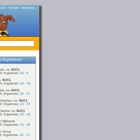
-
-
ssum
Kontakt
Startseite
le Ergebnisse
rde -vs-
MJC1
0; Ergebniss:
23 : 9
s-
MJC1
0; Ergebniss:
14 : 14
ide -vs-
MJC1
5; Ergebniss:
23 : 11
chwartau -vs-
MJC1
0; Ergebniss:
13 : 37
idertal -vs-
MJC1
0; Ergebniss:
19 : 16
V Mildstedt
0; Ergebniss:
19 : 26
V Hürup
0; Ergebniss:
23 : 17