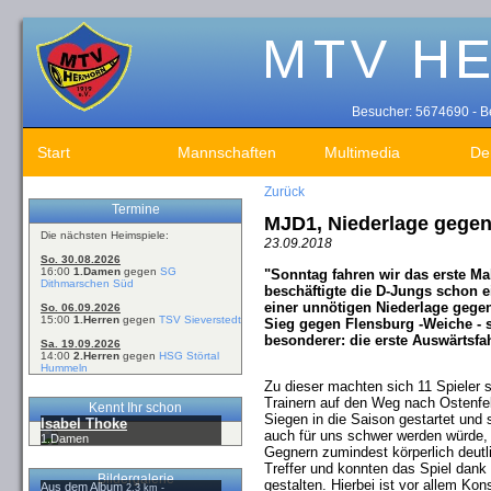
Besucher: 5674690 - Be
Start
Mannschaften
Multimedia
De
Zurück
Termine
MJD1, Niederlage gege
Die nächsten Heimspiele:
23.09.2018
So. 30.08.2026
16:00
1.Damen
gegen
SG
"Sonntag fahren wir das erste M
Dithmarschen Süd
beschäftigte die D-Jungs schon e
einer unnötigen Niederlage gege
So. 06.09.2026
15:00
1.Herren
gegen
TSV Sieverstedt
Sieg gegen Flensburg -Weiche - s
besonderer: die erste Auswärtsfa
Sa. 19.09.2026
14:00
2.Herren
gegen
HSG Störtal
Hummeln
Zu dieser machten sich 11 Spieler 
Trainern auf den Weg nach Ostenfel
Kennt Ihr schon
Siegen in die Saison gestartet und 
Isabel Thoke
auch für uns schwer werden würde,
1.Damen
Gegnern zumindest körperlich deutl
Treffer und konnten das Spiel dank
Bildergalerie
gestalten. Hierbei ist vor allem Ko
Aus dem Album
2,3 km -