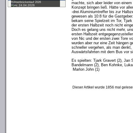
Hühnerbrückenlauf 2026
machte, sich aber leider von eine
Vom: 24.04.2026
Konzept bringen ließ. Hätte vor al
-drei Aluminiumtreffer bis zur Halb
gewesen als 10:8 für die Gastgeber.
bekam seine Spielzeit im Tor, Tjark
der ersten Halbzeit noch nicht eing
Doch es gelang uns nicht mehr, uns 
ersten Halbzeit entgegegenzustellen,
von Nic und der ersten zwei Tore v
wurden aber nur eine Zeit hängen g
schneller vergehen, als man denkt, 
Auswärtsfahrten mit dem Bus vor s
Es spielten: Tjark Gravert (2), Jan 
Bandelmann (2), Ben Kohnke, Luk
Marlon John (1)
Dieser Artikel wurde 1856 mal gelese