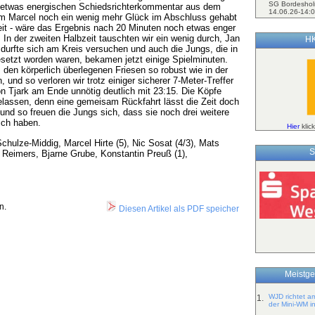
SG Bordeshol
m etwas energischen Schiedsrichterkommentar aus dem
14.06.26-14:0
lem Marcel noch ein wenig mehr Glück im Abschluss gehabt
zeit - wäre das Ergebnis nach 20 Minuten noch etwas enger
 In der zweiten Halbzeit tauschten wir ein wenig durch, Jan
HK
 durfte sich am Kreis versuchen und auch die Jungs, die in
esetzt worden waren, bekamen jetzt einige Spielminuten.
den körperlich überlegenen Friesen so robust wie in der
 und so verloren wir trotz einiger sicherer 7-Meter-Treffer
on Tjark am Ende unnötig deutlich mit 23:15. Die Köpfe
elassen, denn eine gemeisam Rückfahrt lässt die Zeit doch
und so freuen die Jungs sich, dass sie noch drei weitere
ich haben.
Hier
klic
Schulze-Middig, Marcel Hirte (5), Nic Sosat (4/3), Mats
S
a Reimers, Bjarne Grube, Konstantin Preuß (1),
n.
Diesen Artikel als PDF speicher
Meistge
WJD richtet a
1.
der Mini-WM i