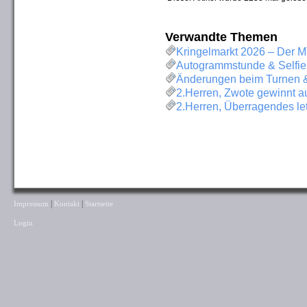
Verwandte Themen
Kringelmarkt 2026 – Der M
Autogrammstunde & Selfies
Änderungen beim Turnen &
2.Herren, Zwote gewinnt au
2.Herren, Überragendes le
|
|
Impressum
Kontakt
Startseite
Login