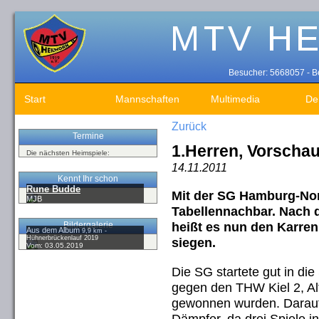
Besucher: 5668057 - Be
Start
Mannschaften
Multimedia
De
Zurück
Termine
1.Herren, Vorscha
Die nächsten Heimspiele:
14.11.2011
Kennt Ihr schon
Rune Budde
Mit der SG Hamburg-Nor
MJB
Tabellennachbar. Nach d
heißt es nun den Karre
Bildergalerie
Aus dem Album
9,9 km -
Hühnerbrückenlauf 2019
siegen.
Vom: 03.05.2019
Die SG startete gut in die
gegen den THW Kiel 2, Al
gewonnen wurden. Daraufhi
Dämpfer, da drei Spiele 