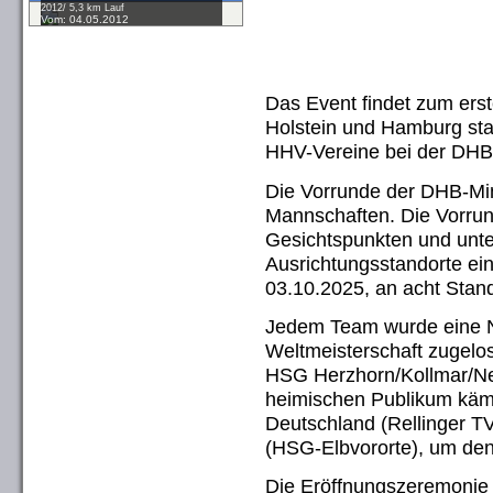
2012/ 5,3 km Lauf
Vom: 04.05.2012
Das Event findet zum ers
Holstein und Hamburg sta
HHV-Vereine bei der DHB
Die Vorrunde der DHB-Min
Mannschaften. Die Vorru
Gesichtspunkten und unte
Ausrichtungsstandorte ein
03.10.2025, an acht Stand
Jedem Team wurde eine N
Weltmeisterschaft zugelo
HSG Herzhorn/Kollmar/Neu
heimischen Publikum kämp
Deutschland (Rellinger T
(HSG-Elbvororte), um den
Die Eröffnungszeremonie