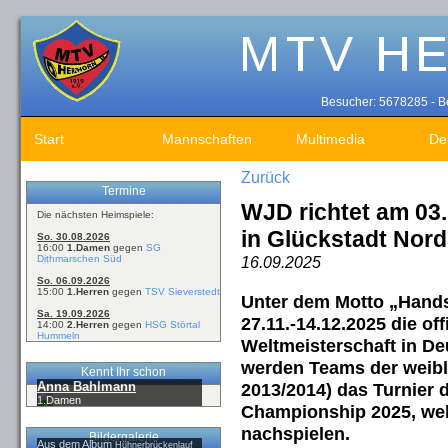
Besucher: 5678285 - Be
Start
Mannschaften
Multimedia
De
Zurück
Termine
WJD richtet am 03.
Die nächsten Heimspiele:
in Glückstadt Nord
So. 30.08.2026
16:00
1.Damen
gegen
SG
Dithmarschen Süd
16.09.2025
So. 06.09.2026
15:00
1.Herren
gegen
TSV Sieverstedt
Unter dem Motto „Hands
Sa. 19.09.2026
27.11.-14.12.2025 die of
14:00
2.Herren
gegen
HSG Störtal
Hummeln
Weltmeisterschaft in De
werden Teams der weibl
Kennt Ihr schon
Anna Bahlmann
2013/2014) das Turnier
1.Damen
Championship 2025, welc
nachspielen.
Bildergalerie
Aus dem Album
Hühnerbrückenlauf