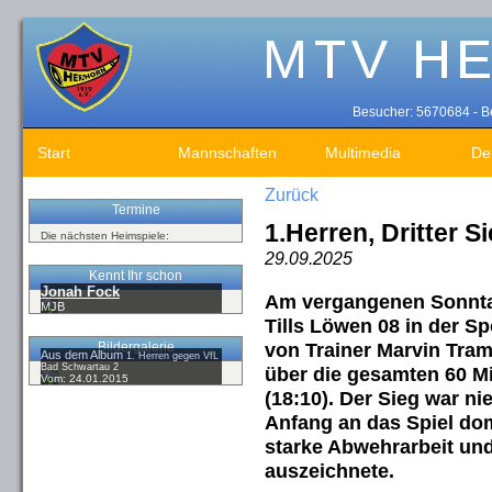
Besucher: 5670684 - Be
Start
Mannschaften
Multimedia
De
Zurück
Termine
1.Herren, Dritter Si
Die nächsten Heimspiele:
29.09.2025
Kennt Ihr schon
Jonah Fock
Am vergangenen Sonntag
MJB
Tills Löwen 08 in der S
von Trainer Marvin Tram
Bildergalerie
Aus dem Album
1. Herren gegen VfL
Bad Schwartau 2
über die gesamten 60 M
Vom: 24.01.2015
(18:10). Der Sieg war ni
Anfang an das Spiel dom
starke Abwehrarbeit un
auszeichnete.