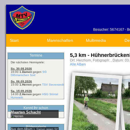
Besucher: 5674167 - Be
Start
Mannschaften
Multimedia
De
5,3 km - Hühnerbrücken
Termine
Ort: Herzhorn, Fotograph: , Datum: 03
Die nächsten Heimspiele:
Alle Alben
So. 30.08.2026
16:00
1.Damen
gegen
SG
Dithmarschen Süd
So. 06.09.2026
15:00
1.Herren
gegen
TSV Sieverstedt
Sa. 19.09.2026
14:00
2.Herren
gegen
HSG Störtal
Hummeln
Kennt Ihr schon
Maarten Schacht
2.Herren
Bildergalerie
Aus dem Album
1. Damen gegen SV