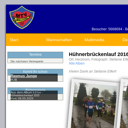
Besucher: 5668694 - Be
Start
Mannschaften
Multimedia
De
Hühnerbrückenlauf 201
Termine
Ort: Herzhorn, Fotograph: Stefanie Elf
Die nächsten Heimspiele:
Alle Alben
Vielen Dank an Stefanie Elfert!
Kennt Ihr schon
Rasmus Junge
MJB
Bildergalerie
Aus dem Album
9,9 km -
Hühnerbrückenlauf 2025
Vom: 09.05.2025