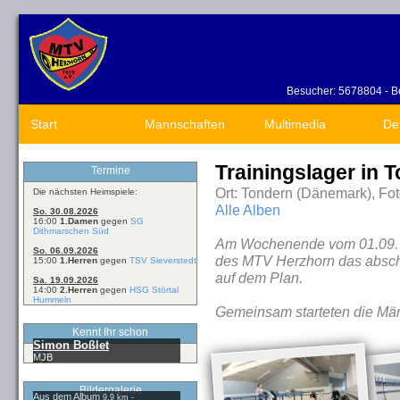
Besucher: 5678804 - Be
Start
Mannschaften
Multimedia
De
Trainingslager in 
Termine
Ort: Tondern (Dänemark), Fot
Die nächsten Heimspiele:
Alle Alben
So. 30.08.2026
16:00
1.Damen
gegen
SG
Dithmarschen Süd
Am Wochenende vom 01.09. b
So. 06.09.2026
des MTV Herzhorn das abschl
15:00
1.Herren
gegen
TSV Sieverstedt
auf dem Plan.
Sa. 19.09.2026
14:00
2.Herren
gegen
HSG Störtal
Hummeln
Gemeinsam starteten die Mä
Kennt Ihr schon
Simon Boßlet
MJB
Bildergalerie
Aus dem Album
9,9 km -