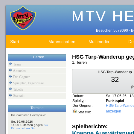
Besucher: 5679090 - Be
Start
Mannschaften
Multimedia
De
HSG Tarp-Wanderup ge
1.Herren
1.Herren
Team
Aktuelles
HSG Tarp-Wanderup
Die Gegner
32
Spielplan, Ergebnisse
(
Tabelle
Statistik
Datum:
Sa. 17.05.25 - 18
Spieltyp:
Punktspiel
Der Gegner:
HSG Tarp-Wande
Termine
anzeigen
Statistik:
Die nächsten Heimspiele:
So. 30.08.2026
16:00
1.Damen
gegen
SG
Spielberichte:
Dithmarschen Süd
Knappe Auswärtsniede