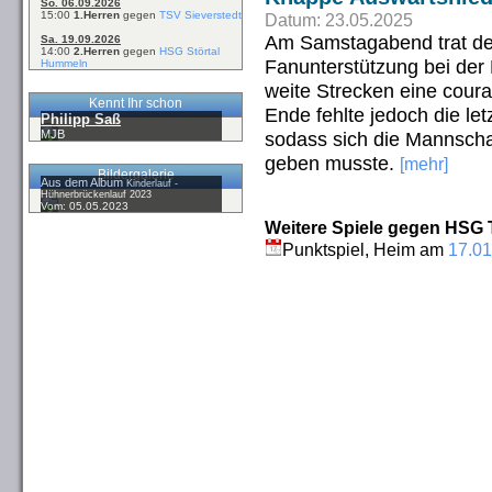
So. 06.09.2026
15:00
1.Herren
gegen
TSV Sieverstedt
Datum: 23.05.2025
Am Samstagabend trat de
Sa. 19.09.2026
14:00
2.Herren
gegen
HSG Störtal
Fanunterstützung bei der
Hummeln
weite Strecken eine cour
Kennt Ihr schon
Ende fehlte jedoch die le
Philipp Saß
sodass sich die Mannscha
MJB
geben musste.
[mehr]
Bildergalerie
Aus dem Album
Kinderlauf -
Hühnerbrückenlauf 2023
Vom: 05.05.2023
Weitere Spiele gegen HSG 
Punktspiel, Heim am
17.01