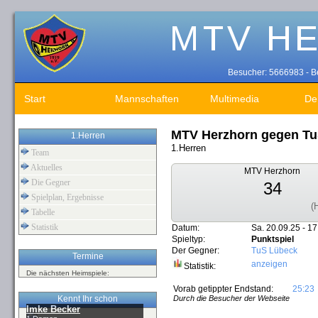
Besucher: 5666983 - Be
Start
Mannschaften
Multimedia
De
MTV Herzhorn gegen T
1.Herren
1.Herren
Team
Aktuelles
MTV Herzhorn
Die Gegner
34
Spielplan, Ergebnisse
(
Tabelle
Statistik
Datum:
Sa. 20.09.25 - 17
Spieltyp:
Punktspiel
Der Gegner:
TuS Lübeck
Termine
anzeigen
Statistik:
Die nächsten Heimspiele:
Vorab getippter Endstand:
25:23
Kennt Ihr schon
Durch die Besucher der Webseite
Imke Becker