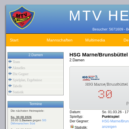
Besucher: 5671609 - Be
Start
Mannschaften
Multimedia
De
HSG Marne/Brunsbüttel
2.Damen
2.Damen
Team
Aktuelles
Die Gegner
Spielplan, Ergebnisse
Tabelle
Statistik
(
Termine
Die nächsten Heimspiele:
Datum:
So. 01.03.26 - 17
Spieltyp:
Punktspiel
So. 30.08.2026
16:00
1.Damen
gegen
SG
Der Gegner:
HSG Marne/Bruns
Dithmarschen Süd
anzeigen
Statistik: