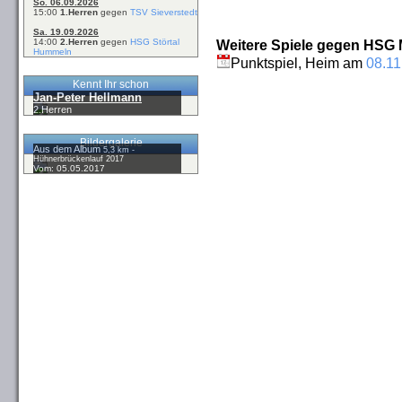
So. 06.09.2026
15:00
1.Herren
gegen
TSV Sieverstedt
Sa. 19.09.2026
14:00
2.Herren
gegen
HSG Störtal
Weitere Spiele gegen HSG M
Hummeln
Punktspiel, Heim am
08.11
Kennt Ihr schon
Jan-Peter Hellmann
2.Herren
Bildergalerie
Aus dem Album
5,3 km -
Hühnerbrückenlauf 2017
Vom: 05.05.2017