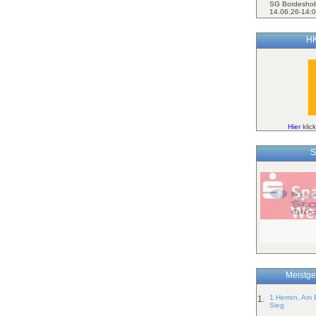
SG Bordeshol
14.06.26-14:0
HK
Hier
klic
S
Meistge
1.Herren, Am 
1.
Sieg