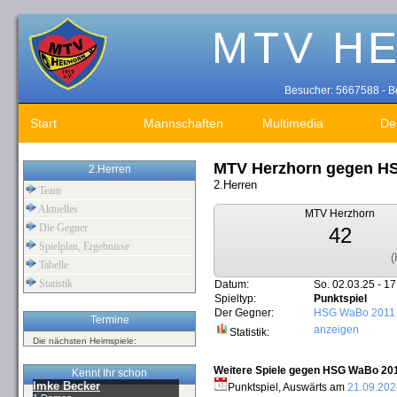
Besucher: 5667588 - Be
Start
Mannschaften
Multimedia
De
MTV Herzhorn gegen H
2.Herren
2.Herren
Team
Aktuelles
MTV Herzhorn
Die Gegner
42
Spielplan, Ergebnisse
(
Tabelle
Statistik
Datum:
So. 02.03.25 - 17
Spieltyp:
Punktspiel
Der Gegner:
HSG WaBo 2011
Termine
anzeigen
Statistik:
Die nächsten Heimspiele:
Weitere Spiele gegen HSG WaBo 2011
Kennt Ihr schon
Imke Becker
Punktspiel, Auswärts am
21.09.202