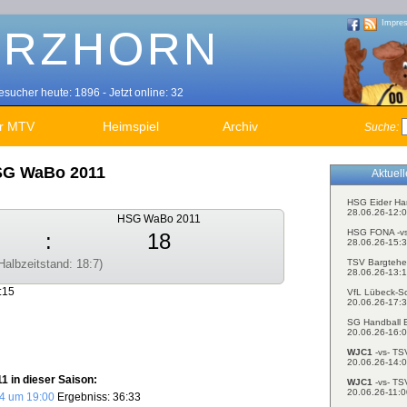
Impre
sucher heute: 1896 - Jetzt online: 32
r MTV
Heimspiel
Archiv
Suche:
SG WaBo 2011
Aktuel
HSG Eider Ha
28.06.26-12:0
HSG WaBo 2011
HSG FONA -v
:
18
28.06.26-15:3
TSV Bargtehe
Halbzeitstand: 18:7)
28.06.26-13:1
:15
VfL Lübeck-S
20.06.26-17:3
SG Handball E
20.06.26-16:0
WJC1
-vs- TS
20.06.26-14:0
 in dieser Saison:
WJC1
-vs- TS
20.06.26-11:0
4 um 19:00
Ergebniss: 36:33