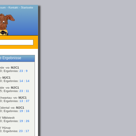
-
-
ssum
Kontakt
Startseite
le Ergebnisse
rde -vs-
MJC1
0; Ergebniss:
23 : 9
s-
MJC1
0; Ergebniss:
14 : 14
ide -vs-
MJC1
5; Ergebniss:
23 : 11
chwartau -vs-
MJC1
0; Ergebniss:
13 : 37
idertal -vs-
MJC1
0; Ergebniss:
19 : 16
V Mildstedt
0; Ergebniss:
19 : 26
V Hürup
0; Ergebniss:
23 : 17