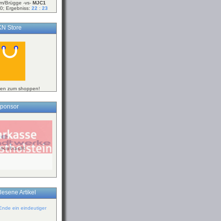
m/Brügge -vs-
MJC1
0; Ergebniss:
22 : 23
N Store
ken zum shoppen!
ponsor
lesene Artikel
Ende ein eindeutiger