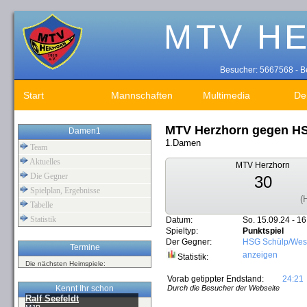
Besucher: 5667568 - Be
Start
Mannschaften
Multimedia
De
MTV Herzhorn gegen HS
Damen1
1.Damen
Team
Aktuelles
MTV Herzhorn
Die Gegner
30
Spielplan, Ergebnisse
(
Tabelle
Statistik
Datum:
So. 15.09.24 - 16
Spieltyp:
Punktspiel
Der Gegner:
HSG Schülp/West
Termine
anzeigen
Statistik:
Die nächsten Heimspiele:
Vorab getippter Endstand:
24:21
Kennt Ihr schon
Durch die Besucher der Webseite
Ralf Seefeldt