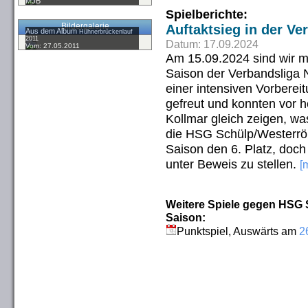
MJB
Spielberichte:
Bildergalerie
Auftaktsieg in der Ve
Aus dem Album
Hühnerbrückenlauf
2011
Datum: 17.09.2024
Vom: 27.05.2011
Am 15.09.2024 sind wir mi
Saison der Verbandsliga 
einer intensiven Vorberei
gefreut und konnten vor 
Kollmar gleich zeigen, wa
die HSG Schülp/Westerrön
Saison den 6. Platz, doc
unter Beweis zu stellen.
[
Weitere Spiele gegen HSG 
Saison:
Punktspiel, Auswärts am
2