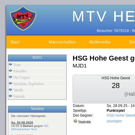
Besucher: 5676318 - Be
Start
Mannschaften
Multimedia
De
HSG Hohe Geest g
MJD1
MJD1
Team
Aktuelles
Die Gegner
HSG Hohe Geest
28
Spielplan, Ergebnisse
Tabelle
(Hal
Statistik
Datum:
So. 28.09.25 - 16
Termine
Spieltyp:
Punktspiel
Der Gegner:
HSG Hohe Geest
Die nächsten Heimspiele:
anzeigen
Statistik:
So. 30.08.2026
16:00
1.Damen
gegen
SG
Dithmarschen Süd