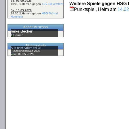
So. 06.09.2026
Weitere Spiele gegen HSG 
15:00
1.Herren
gegen
TSV Sieverstedt
Punktspiel, Heim am
14.02
Sa. 19.09.2026
14:00
2.Herren
gegen
HSG Störtal
Hummeln
Kennt Ihr schon
Imke Becker
1.Damen
Bildergalerie
Aus dem Album
9,9 km -
Hühnerbrückenlauf 2025
Vom: 09.05.2025