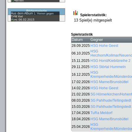
2.Herren
Bildergalerie
Aus dem Album
1. Herren gegen
Spielerstatistik:
THW Kiel
Vom: 06.02.2015
13 Spiel(e) mitgespielt
Spielstatistik
Datum
Gegner
28.09.2025
HSG Hohe Geest
HSG
06.10.2025
Herzhorn/Kollmar/Neuend
15.11.2025
HSG Horst/Kiebitzreihe 2
29.11.2025
HSG Störtal Hummeln
HSG
16.12.2025
Kremperheide/Münsterdor
17.02.2026
HSG Marne/Brunsbüttel
14.02.2026
HSG Hohe Geest
21.02.2026
SG Hörnerkirchen/Hohenf
08.03.2026
SG Pahlhude/Tellingstedt
15.03.2026
SG Pahlhude/Tellingstedt
17.04.2026
TuRa Meldorf
18.04.2026
HSG Marne/Brunsbüttel
HSG
25.04.2026
Kremperheide/Münsterdor