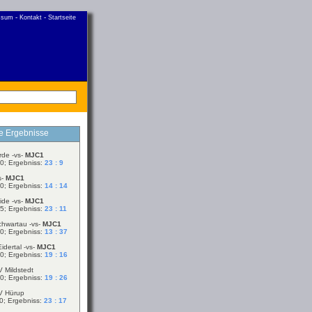
-
-
ssum
Kontakt
Startseite
le Ergebnisse
rde -vs-
MJC1
0; Ergebniss:
23 : 9
s-
MJC1
0; Ergebniss:
14 : 14
ide -vs-
MJC1
5; Ergebniss:
23 : 11
chwartau -vs-
MJC1
0; Ergebniss:
13 : 37
idertal -vs-
MJC1
0; Ergebniss:
19 : 16
V Mildstedt
0; Ergebniss:
19 : 26
V Hürup
0; Ergebniss:
23 : 17