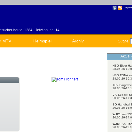
Impre
sucher heute: 1284 - Jetzt online: 14
r MTV
Heimspiel
Archiv
Suche:
Aktuel
HSG Eider Ha
28.06.26-12:0
HSG FONA -v
28.06.26-15:3
TSV Bargtehe
28.06.26-13:1
VfL Lübeck-S
20.06.26-17:3
SG Handball E
20.06.26-16:0
WJC1
-vs- TS
20.06.26-14:0
WJC1
-vs- TS
20.06.26-11:0