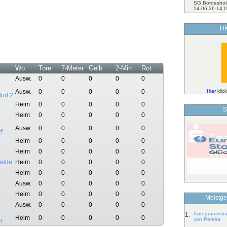
SG Bordeshol
14.06.26-14:0
HK
Wo
Tore
7-Meter
Gelb
2-Min
Rot
Ausw.
0
0
0
0
0
Hier
klic
Ausw.
0
0
0
0
0
orf 2
Heim
0
0
0
0
0
S
Heim
0
0
0
0
0
Ausw.
0
0
0
0
0
f
Heim
0
0
0
0
0
Heim
0
0
0
0
0
elde
Heim
0
0
0
0
0
Heim
0
0
0
0
0
Ausw.
0
0
0
0
0
Heim
0
0
0
0
0
Meistge
Ausw.
0
0
0
0
0
Autogrammstun
1.
Heim
0
0
0
0
0
von Pereira
f