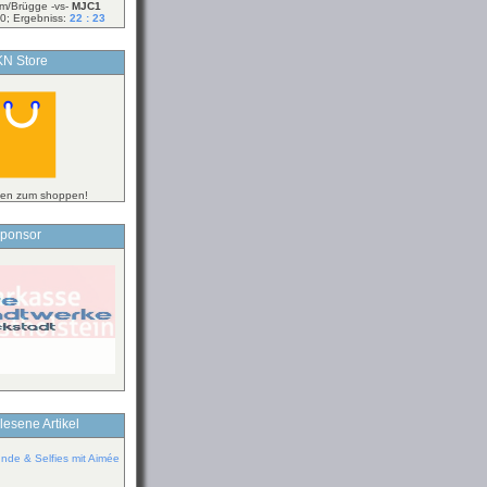
m/Brügge -vs-
MJC1
0; Ergebniss:
22 : 23
N Store
ken zum shoppen!
ponsor
lesene Artikel
de & Selfies mit Aimée