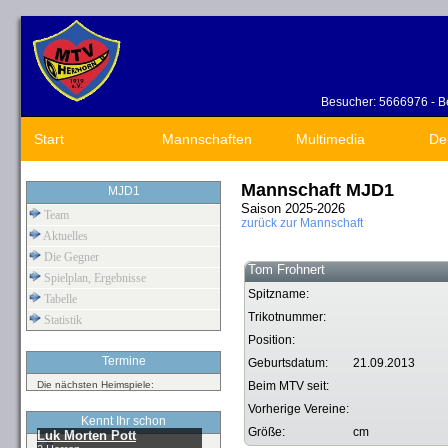
Besucher: 5666976 - Be
Start
Mannschaften
Multimedia
De
Mannschaft MJD1
MJD1
Saison 2025-2026
Team
zurück zur Mannschaft
Aktuelles
Die Gegner
Tom Frohnert
Spielplan, Ergebnisse
Spitzname:
Tabelle
Trikotnummer:
Statistik
Position:
Termine
Geburtsdatum:
21.09.2013
Die nächsten Heimspiele:
Beim MTV seit:
Vorherige Vereine:
Kennt Ihr schon
Größe:
cm
Luk Morten Pott